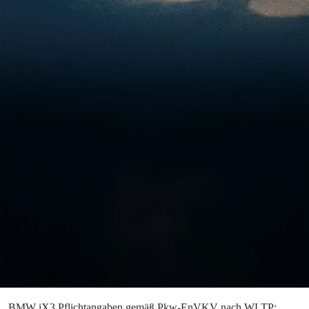
BMW iX3 Pflichtangaben gemäß Pkw-EnVKV nach WLTP: